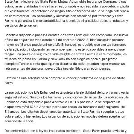
State Farm (incluyendo State Farm Mutual Automobile Insurance Company y sus
subsidiarias y afiliadas) no se hace responsable y no respalda ni aprueba, implícita
ni explícitamente, el contenido de ningún sitio de terceros al que se haga referencia
en este material. Los productos y servicios son ofrecidos por terceros y State
Farm no garantiza la mercantabilidad, la idoneidad ni la calidad de los productos y
servicios de terceros.
Beneficio disponible para los clientes de State Farm que han comprado una nueva
póliza de seguro de vida desde el 1 de enero de 2022. Si bien cualquier persona
mayor de 18 años puede unirse a Life Enhanced, es posible que ciertas funciones
de la aplicación, incluyendo las recompensas, no estén disponibles a menos que
tengas una póliza de seguro de vida elegible de State Farm.En este momento, los
titulares de póliza en Florida y New York no son elegibles para el programa
completo.Ten en cuenta que algunos titulares de póliza pueden experimentar un
retraso antes de que una nueva póliza sea elegible para recompensas.
Esto no es una solicitud para comprar o vender productos de seguros de State
Farm.
La participación de Life Enhanced está sujeta a la elegibilidad del programa y varía
según el estado. Sujeto a los términos y condiciones del acuerdo. La aplicación Life
Enhanced está disponible para Android e iOS. Es posible que se requiera un
dispositivo móvil iOS o Android para usar todas las funciones del programa Life
Enhanced. Los clientes deben aceptar autorizar a State Farm a recopilar datos
sobre salud y bienestar. Los usuarios de aplicaciones móviles deben aceptar un
acuerdo de licencia.
De conformidad con la ley de impuestos pertinente, State Farm puede enviarte y