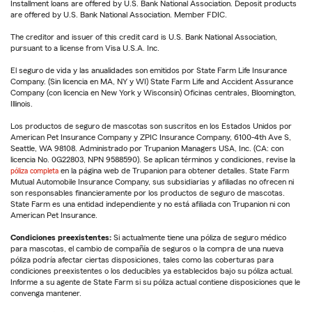
Installment loans are offered by U.S. Bank National Association. Deposit products
are offered by U.S. Bank National Association. Member FDIC.
The creditor and issuer of this credit card is U.S. Bank National Association,
pursuant to a license from Visa U.S.A. Inc.
El seguro de vida y las anualidades son emitidos por State Farm Life Insurance
Company. (Sin licencia en MA, NY y WI) State Farm Life and Accident Assurance
Company (con licencia en New York y Wisconsin) Oficinas centrales, Bloomington,
Illinois.
Los productos de seguro de mascotas son suscritos en los Estados Unidos por
American Pet Insurance Company y ZPIC Insurance Company, 6100-4th Ave S,
Seattle, WA 98108. Administrado por Trupanion Managers USA, Inc. (CA: con
licencia No. 0G22803, NPN 9588590). Se aplican términos y condiciones, revise la
póliza completa
en la página web de Trupanion para obtener detalles. State Farm
Mutual Automobile Insurance Company, sus subsidiarias y afiliadas no ofrecen ni
son responsables financieramente por los productos de seguro de mascotas.
State Farm es una entidad independiente y no está afiliada con Trupanion ni con
American Pet Insurance.
Condiciones preexistentes:
Si actualmente tiene una póliza de seguro médico
para mascotas, el cambio de compañía de seguros o la compra de una nueva
póliza podría afectar ciertas disposiciones, tales como las coberturas para
condiciones preexistentes o los deducibles ya establecidos bajo su póliza actual.
Informe a su agente de State Farm si su póliza actual contiene disposiciones que le
convenga mantener.