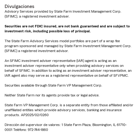
Divulgaciones
Advisory Services provided by State Farm Investment Management Corp.
(SFIMC), a registered investment adviser.
Securities are not FDIC insured, are not bank guaranteed and are subject to
investment risk, including possible loss of principal.
The State Farm Advisory Services model portfolios are part of a wrap fee
program sponsored and managed by State Farm Investment Management Corp.
(SFIMC) a registered investment advisor.
An SFIMC investment adviser representative (IAR) agent is acting as an
investment adviser representative only when providing advisory services on
behalf of SFIMC. In addition to acting as an investment adviser representative, an
IAR agent also may serve as a registered representative on behalf of SFVPMC.
Securities available through State Farm VP Management Corp.
Neither State Farm nor its agents provide tax or legal advice.
State Farm VP Management Corp. is a separate entity from those affiliated and/or
unaffiliated entities which provide advisory services, banking and insurance
products. AP2025/02/0260
Dirección del supervisor de valores: 1 State Farm Plaza, Bloomington, IL 61710-
0001 Teléfono: 972-744-1860