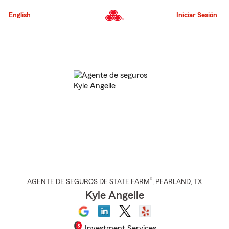
Pasar
al
English
Iniciar Sesión
contenido
principal
Comienzo
del
contenido
principal
®
AGENTE DE SEGUROS DE STATE FARM
,
PEARLAND
, TX
Kyle Angelle
Investment Services