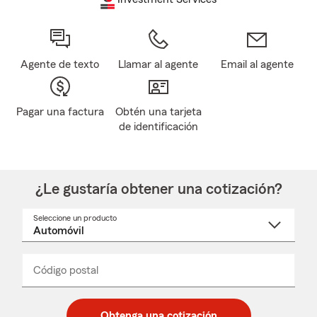
Agente de texto
Llamar al agente
Email al agente
Pagar una factura
Obtén una tarjeta
de identificación
¿Le gustaría obtener una cotización?
Seleccione un producto
Seleccione
un
nombre
de
producto
del
Código postal
Ingresa
Ingresa
_____
menú
un
un
desplegable
código
código
postal
postal
Obtenga una cotización