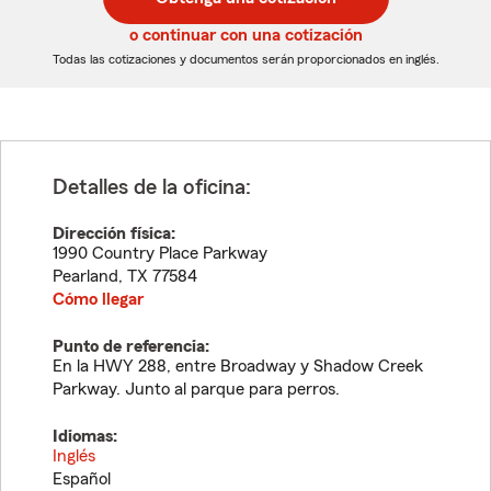
de
de
5
5
o continuar con una cotización
dígitos
dígitos
Todas las cotizaciones y documentos serán proporcionados en inglés.
Detalles de la oficina:
Dirección física:
1990 Country Place Parkway
Pearland
,
TX
77584
Cómo llegar
Punto de referencia:
En la HWY 288, entre Broadway y Shadow Creek
Parkway. Junto al parque para perros.
Idiomas:
Inglés
Español